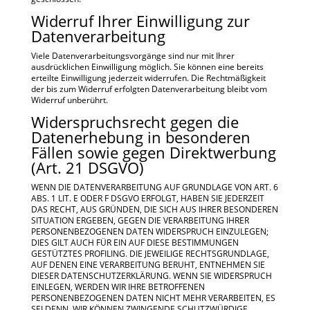
Widerruf Ihrer Einwilligung zur
Datenverarbeitung
Viele Datenverarbeitungsvorgänge sind nur mit Ihrer
ausdrücklichen Einwilligung möglich. Sie können eine bereits
erteilte Einwilligung jederzeit widerrufen. Die Rechtmäßigkeit
der bis zum Widerruf erfolgten Datenverarbeitung bleibt vom
Widerruf unberührt.
Widerspruchsrecht gegen die
Datenerhebung in besonderen
Fällen sowie gegen Direktwerbung
(Art. 21 DSGVO)
WENN DIE DATENVERARBEITUNG AUF GRUNDLAGE VON ART. 6
ABS. 1 LIT. E ODER F DSGVO ERFOLGT, HABEN SIE JEDERZEIT
DAS RECHT, AUS GRÜNDEN, DIE SICH AUS IHRER BESONDEREN
SITUATION ERGEBEN, GEGEN DIE VERARBEITUNG IHRER
PERSONENBEZOGENEN DATEN WIDERSPRUCH EINZULEGEN;
DIES GILT AUCH FÜR EIN AUF DIESE BESTIMMUNGEN
GESTÜTZTES PROFILING. DIE JEWEILIGE RECHTSGRUNDLAGE,
AUF DENEN EINE VERARBEITUNG BERUHT, ENTNEHMEN SIE
DIESER DATENSCHUTZERKLÄRUNG. WENN SIE WIDERSPRUCH
EINLEGEN, WERDEN WIR IHRE BETROFFENEN
PERSONENBEZOGENEN DATEN NICHT MEHR VERARBEITEN, ES
SEI DENN, WIR KÖNNEN ZWINGENDE SCHUTZWÜRDIGE