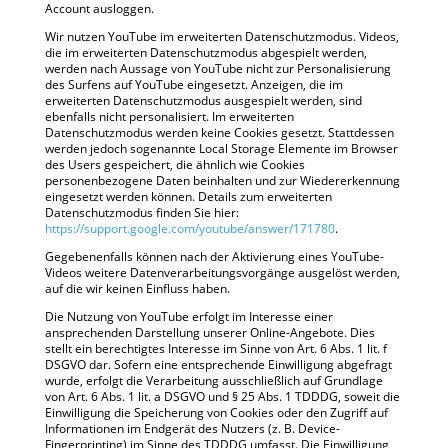
Account ausloggen.
Wir nutzen YouTube im erweiterten Datenschutzmodus. Videos,
die im erweiterten Datenschutzmodus abgespielt werden,
werden nach Aussage von YouTube nicht zur Personalisierung
des Surfens auf YouTube eingesetzt. Anzeigen, die im
erweiterten Datenschutzmodus ausgespielt werden, sind
ebenfalls nicht personalisiert. Im erweiterten
Datenschutzmodus werden keine Cookies gesetzt. Stattdessen
werden jedoch sogenannte Local Storage Elemente im Browser
des Users gespeichert, die ähnlich wie Cookies
personenbezogene Daten beinhalten und zur Wiedererkennung
eingesetzt werden können. Details zum erweiterten
Datenschutzmodus finden Sie hier:
https://support.google.com/youtube/answer/171780
.
Gegebenenfalls können nach der Aktivierung eines YouTube-
Videos weitere Datenverarbeitungsvorgänge ausgelöst werden,
auf die wir keinen Einfluss haben.
Die Nutzung von YouTube erfolgt im Interesse einer
ansprechenden Darstellung unserer Online-Angebote. Dies
stellt ein berechtigtes Interesse im Sinne von Art. 6 Abs. 1 lit. f
DSGVO dar. Sofern eine entsprechende Einwilligung abgefragt
wurde, erfolgt die Verarbeitung ausschließlich auf Grundlage
von Art. 6 Abs. 1 lit. a DSGVO und § 25 Abs. 1 TDDDG, soweit die
Einwilligung die Speicherung von Cookies oder den Zugriff auf
Informationen im Endgerät des Nutzers (z. B. Device-
Fingerprinting) im Sinne des TDDDG umfasst. Die Einwilligung