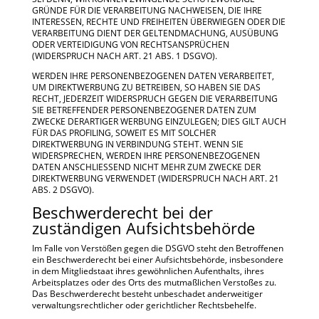
GRÜNDE FÜR DIE VERARBEITUNG NACHWEISEN, DIE IHRE
INTERESSEN, RECHTE UND FREIHEITEN ÜBERWIEGEN ODER DIE
VERARBEITUNG DIENT DER GELTENDMACHUNG, AUSÜBUNG
ODER VERTEIDIGUNG VON RECHTSANSPRÜCHEN
(WIDERSPRUCH NACH ART. 21 ABS. 1 DSGVO).
WERDEN IHRE PERSONENBEZOGENEN DATEN VERARBEITET,
UM DIREKTWERBUNG ZU BETREIBEN, SO HABEN SIE DAS
RECHT, JEDERZEIT WIDERSPRUCH GEGEN DIE VERARBEITUNG
SIE BETREFFENDER PERSONENBEZOGENER DATEN ZUM
ZWECKE DERARTIGER WERBUNG EINZULEGEN; DIES GILT AUCH
FÜR DAS PROFILING, SOWEIT ES MIT SOLCHER
DIREKTWERBUNG IN VERBINDUNG STEHT. WENN SIE
WIDERSPRECHEN, WERDEN IHRE PERSONENBEZOGENEN
DATEN ANSCHLIESSEND NICHT MEHR ZUM ZWECKE DER
DIREKTWERBUNG VERWENDET (WIDERSPRUCH NACH ART. 21
ABS. 2 DSGVO).
Beschwerde­recht bei der
zuständigen Aufsichts­behörde
Im Falle von Verstößen gegen die DSGVO steht den Betroffenen
ein Beschwerderecht bei einer Aufsichtsbehörde, insbesondere
in dem Mitgliedstaat ihres gewöhnlichen Aufenthalts, ihres
Arbeitsplatzes oder des Orts des mutmaßlichen Verstoßes zu.
Das Beschwerderecht besteht unbeschadet anderweitiger
verwaltungsrechtlicher oder gerichtlicher Rechtsbehelfe.