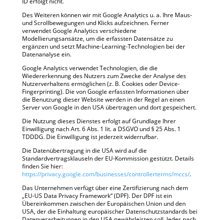
ID erfolgt nicht.
Des Weiteren können wir mit Google Analytics u. a. Ihre Maus-
und Scrollbewegungen und Klicks aufzeichnen. Ferner
verwendet Google Analytics verschiedene
Modellierungsansätze, um die erfassten Datensätze zu
ergänzen und setzt Machine-Learning-Technologien bei der
Datenanalyse ein.
Google Analytics verwendet Technologien, die die
Wiedererkennung des Nutzers zum Zwecke der Analyse des
Nutzerverhaltens ermöglichen (z. B. Cookies oder Device-
Fingerprinting). Die von Google erfassten Informationen über
die Benutzung dieser Website werden in der Regel an einen
Server von Google in den USA übertragen und dort gespeichert.
Die Nutzung dieses Dienstes erfolgt auf Grundlage Ihrer
Einwilligung nach Art. 6 Abs. 1 lit. a DSGVO und § 25 Abs. 1
TDDDG. Die Einwilligung ist jederzeit widerrufbar.
Die Datenübertragung in die USA wird auf die
Standardvertragsklauseln der EU-Kommission gestützt. Details
finden Sie hier:
https://privacy.google.com/businesses/controllerterms/mccs/
.
Das Unternehmen verfügt über eine Zertifizierung nach dem
„EU-US Data Privacy Framework“ (DPF). Der DPF ist ein
Übereinkommen zwischen der Europäischen Union und den
USA, der die Einhaltung europäischer Datenschutzstandards bei
Datenverarbeitungen in den USA gewährleisten soll. Jedes nach