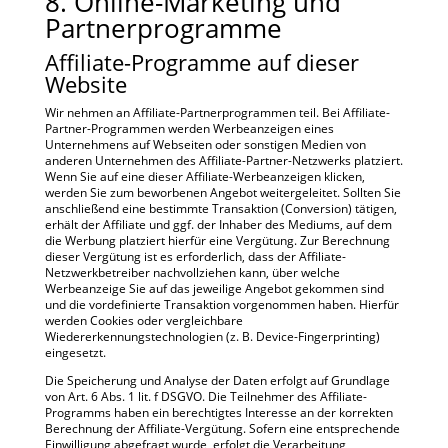
8. Online-Marketing und
Partner­programme
Affiliate-Programme auf dieser
Website
Wir nehmen an Affiliate-Partnerprogrammen teil. Bei Affiliate-
Partner-Programmen werden Werbeanzeigen eines
Unternehmens auf Webseiten oder sonstigen Medien von
anderen Unternehmen des Affiliate-Partner-Netzwerks platziert.
Wenn Sie auf eine dieser Affiliate-Werbeanzeigen klicken,
werden Sie zum beworbenen Angebot weitergeleitet. Sollten Sie
anschließend eine bestimmte Transaktion (Conversion) tätigen,
erhält der Affiliate und ggf. der Inhaber des Mediums, auf dem
die Werbung platziert hierfür eine Vergütung. Zur Berechnung
dieser Vergütung ist es erforderlich, dass der Affiliate-
Netzwerkbetreiber nachvollziehen kann, über welche
Werbeanzeige Sie auf das jeweilige Angebot gekommen sind
und die vordefinierte Transaktion vorgenommen haben. Hierfür
werden Cookies oder vergleichbare
Wiedererkennungstechnologien (z. B. Device-Fingerprinting)
eingesetzt.
Die Speicherung und Analyse der Daten erfolgt auf Grundlage
von Art. 6 Abs. 1 lit. f DSGVO. Die Teilnehmer des Affiliate-
Programms haben ein berechtigtes Interesse an der korrekten
Berechnung der Affiliate-Vergütung. Sofern eine entsprechende
Einwilligung abgefragt wurde, erfolgt die Verarbeitung