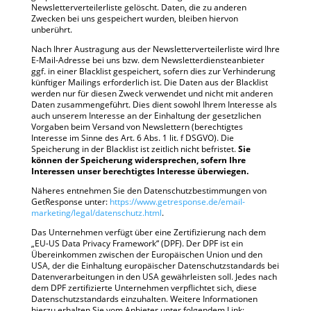
Newsletterverteilerliste gelöscht. Daten, die zu anderen
Zwecken bei uns gespeichert wurden, bleiben hiervon
unberührt.
Nach Ihrer Austragung aus der Newsletterverteilerliste wird Ihre
E-Mail-Adresse bei uns bzw. dem Newsletterdiensteanbieter
ggf. in einer Blacklist gespeichert, sofern dies zur Verhinderung
künftiger Mailings erforderlich ist. Die Daten aus der Blacklist
werden nur für diesen Zweck verwendet und nicht mit anderen
Daten zusammengeführt. Dies dient sowohl Ihrem Interesse als
auch unserem Interesse an der Einhaltung der gesetzlichen
Vorgaben beim Versand von Newslettern (berechtigtes
Interesse im Sinne des Art. 6 Abs. 1 lit. f DSGVO). Die
Speicherung in der Blacklist ist zeitlich nicht befristet.
Sie
können der Speicherung widersprechen, sofern Ihre
Interessen unser berechtigtes Interesse überwiegen.
Näheres entnehmen Sie den Datenschutzbestimmungen von
GetResponse unter:
https://www.getresponse.de/email-
marketing/legal/datenschutz.html
.
Das Unternehmen verfügt über eine Zertifizierung nach dem
„EU-US Data Privacy Framework“ (DPF). Der DPF ist ein
Übereinkommen zwischen der Europäischen Union und den
USA, der die Einhaltung europäischer Datenschutzstandards bei
Datenverarbeitungen in den USA gewährleisten soll. Jedes nach
dem DPF zertifizierte Unternehmen verpflichtet sich, diese
Datenschutzstandards einzuhalten. Weitere Informationen
hierzu erhalten Sie vom Anbieter unter folgendem Link: