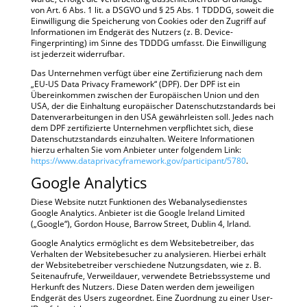
von Art. 6 Abs. 1 lit. a DSGVO und § 25 Abs. 1 TDDDG, soweit die
Einwilligung die Speicherung von Cookies oder den Zugriff auf
Informationen im Endgerät des Nutzers (z. B. Device-
Fingerprinting) im Sinne des TDDDG umfasst. Die Einwilligung
ist jederzeit widerrufbar.
Das Unternehmen verfügt über eine Zertifizierung nach dem
„EU-US Data Privacy Framework“ (DPF). Der DPF ist ein
Übereinkommen zwischen der Europäischen Union und den
USA, der die Einhaltung europäischer Datenschutzstandards bei
Datenverarbeitungen in den USA gewährleisten soll. Jedes nach
dem DPF zertifizierte Unternehmen verpflichtet sich, diese
Datenschutzstandards einzuhalten. Weitere Informationen
hierzu erhalten Sie vom Anbieter unter folgendem Link:
https://www.dataprivacyframework.gov/participant/5780
.
Google Analytics
Diese Website nutzt Funktionen des Webanalysedienstes
Google Analytics. Anbieter ist die Google Ireland Limited
(„Google“), Gordon House, Barrow Street, Dublin 4, Irland.
Google Analytics ermöglicht es dem Websitebetreiber, das
Verhalten der Websitebesucher zu analysieren. Hierbei erhält
der Websitebetreiber verschiedene Nutzungsdaten, wie z. B.
Seitenaufrufe, Verweildauer, verwendete Betriebssysteme und
Herkunft des Nutzers. Diese Daten werden dem jeweiligen
Endgerät des Users zugeordnet. Eine Zuordnung zu einer User-