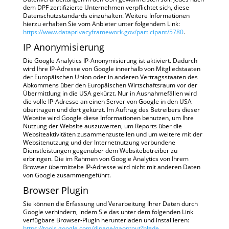
dem DPF zertifizierte Unternehmen verpflichtet sich, diese
Datenschutzstandards einzuhalten. Weitere Informationen
hierzu erhalten Sie vom Anbieter unter folgendem Link:
https://www.dataprivacyframework.gov/participant/5780
.
IP Anonymisierung
Die Google Analytics IP-Anonymisierung ist aktiviert. Dadurch
wird Ihre IP-Adresse von Google innerhalb von Mitgliedstaaten
der Europäischen Union oder in anderen Vertragsstaaten des
Abkommens über den Europäischen Wirtschaftsraum vor der
Übermittlung in die USA gekürzt. Nur in Ausnahmefällen wird
die volle IP-Adresse an einen Server von Google in den USA
übertragen und dort gekürzt. Im Auftrag des Betreibers dieser
Website wird Google diese Informationen benutzen, um Ihre
Nutzung der Website auszuwerten, um Reports über die
Websiteaktivitäten zusammenzustellen und um weitere mit der
Websitenutzung und der Internetnutzung verbundene
Dienstleistungen gegenüber dem Websitebetreiber zu
erbringen. Die im Rahmen von Google Analytics von Ihrem
Browser übermittelte IP-Adresse wird nicht mit anderen Daten
von Google zusammengeführt.
Browser Plugin
Sie können die Erfassung und Verarbeitung Ihrer Daten durch
Google verhindern, indem Sie das unter dem folgenden Link
verfügbare Browser-Plugin herunterladen und installieren:
https://tools.google.com/dlpage/gaoptout?hl=de
.